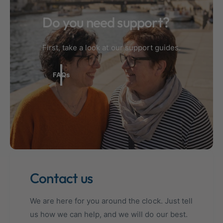
t
o
Do you need support?
y
r
p
e
e
First, take a look at our support guides.
FAQs
Contact us
We are here for you around the clock. Just tell
us how we can help, and we will do our best.