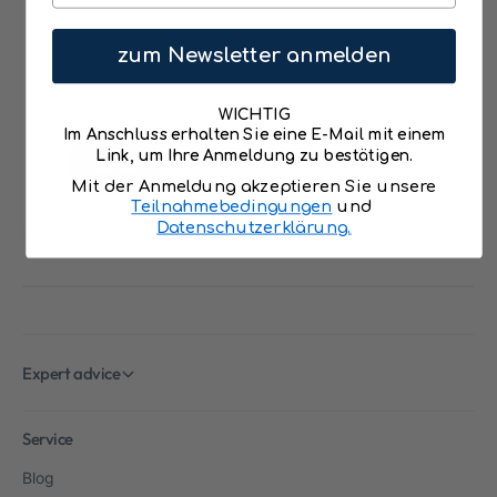
e
zum Newsletter anmelden
s
t
We strive to respond to you within 24 hours.
WICHTIG
Im Anschluss erhalten Sie eine E-Mail mit einem
Link, um Ihre Anmeldung zu bestätigen.
Send
Mit der Anmeldung akzeptieren Sie unsere
Teilnahmebedingungen
und
Datenschutzerklärung.
Expert advice
Service
Blog