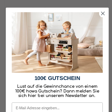
Support via service phone at:
Tel. 0049 (0) 9568 - 891458
Mon-Thu: 9:00 AM - 4:00 PM
Friday: 9:00 AM - 1:00 PM
First name
*
Last name
*
100€ GUTSCHEIN
Email
*
Lust auf die Gewinnchance von einem
100€ howa Gutschein? Dann melden Sie
R
sich hier bei unserem Newsletter an.
e
Email
q
Message
*
u