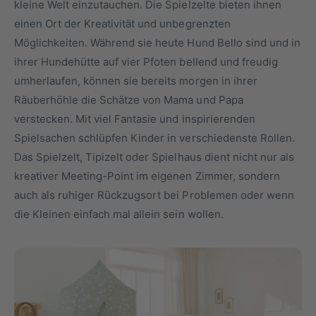
kleine Welt einzutauchen. Die Spielzelte bieten ihnen
y
m
einen Ort der Kreativität und unbegrenzten
p
G
Möglichkeiten. Während sie heute Hund Bello sind und in
a
e
ihrer Hundehütte auf vier Pfoten bellend und freudig
u
s
umherlaufen, können sie bereits morgen in ihrer
s
c
Räuberhöhle die Schätze von Mama und Papa
h
verstecken. Mit viel Fantasie und inspirierenden
ä
Spielsachen schlüpfen Kinder in verschiedenste Rollen.
f
Das Spielzelt, Tipizelt oder Spielhaus dient nicht nur als
t
kreativer Meeting-Point im eigenen Zimmer, sondern
auch als ruhiger Rückzugsort bei Problemen oder wenn
die Kleinen einfach mal allein sein wollen.