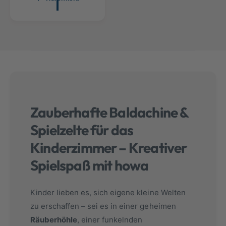
l
a
e
l
g
e
e
r
n
P
r
e
i
s
Zauberhafte Baldachine &
Spielzelte für das
Kinderzimmer – Kreativer
Spielspaß mit howa
Kinder lieben es, sich eigene kleine Welten
zu erschaffen – sei es in einer geheimen
Räuberhöhle
, einer funkelnden